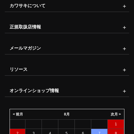
カワサキについて
正規取扱店情報
メールマガジン
リソース
オンラインショップ情報
< 前月
8月
次月 >
1
2
3
4
5
6
7
8