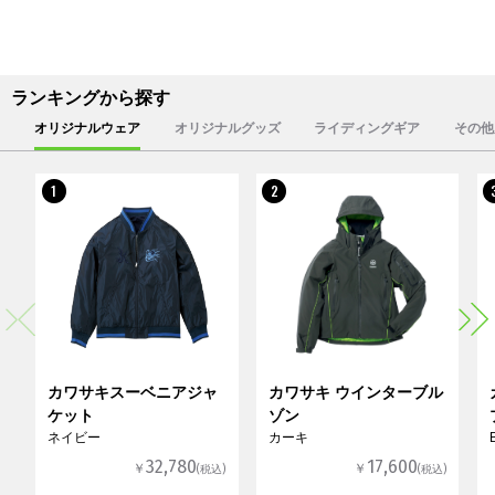
ランキングから探す
オリジナルウェア
オリジナルグッズ
ライディングギア
その他
1
2
カワサキスーベニアジャ
カワサキ ウインターブル
ケット
ゾン
ネイビー
カーキ
32,780
17,600
￥
￥
(税込)
(税込)