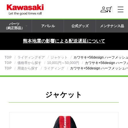
パーツ
アパレル
公式グッズ
メンテナンス品
（純正部品）
熊本地震の影響による配送遅延について
TOP
ライディングギア
ジャケット
カワサキ×56design ハーフメッ
TOP
価格帯から探す
10,001円～50,000円
カワサキ×56design ハ
TOP
用途から探す
ライディング
カワサキ×56design ハーフメッシュ
ジャケット