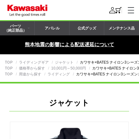
パーツ
アパレル
公式グッズ
メンテナンス品
（純正部品）
熊本地震の影響による配送遅延について
TOP
ライディングギア
ジャケット
カワサキ×BATES ナイロン3シー
TOP
価格帯から探す
10,001円～50,000円
カワサキ×BATES ナイロ
TOP
用途から探す
ライディング
カワサキ×BATES ナイロン3シーズ
ジャケット