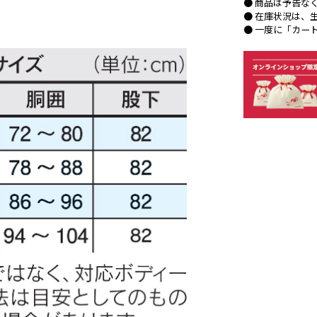
● 商品は予告な
● 在庫状況は、
● 一度に「カー