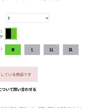
：
ン
：
M
L
LL
3L
了している商品です
について問い合わせる