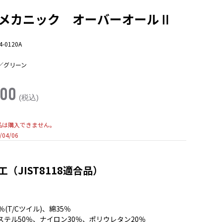
メカニック オーバーオールⅡ
4-0120A
／グリーン
100
(税込)
品は購入できません。
/04/06
（JIST8118適合品）
(T/Cツイル)、綿35％
テル50％、ナイロン30％、ポリウレタン20％