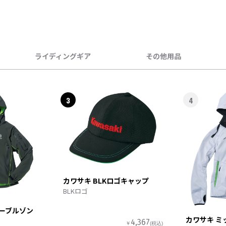
ライディングギア
その他用品
3
4
カワサキ BLKロゴキャップ
BLKロゴ
ターブルゾン
カワサキ ミ
4,367
￥
(税込)