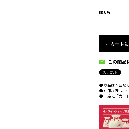
購入数
カートに
この商品
● 商品は予告な
● 在庫状況は、
● 一度に「カー