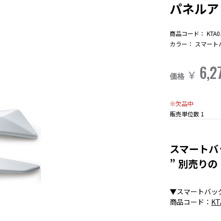
パネルア
商品コード：
KTA0
カラー：
スマート
6,2
￥
価格
※欠品中
販売単位数
1
スマートバ
” 別売り
▼スマートバッ
商品コード：
KT